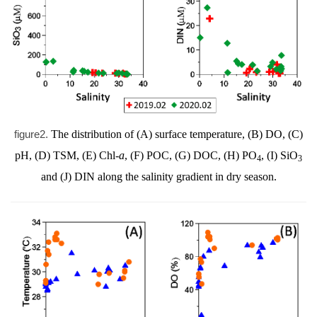
figure2.
The distribution of (A) surface temperature, (B) DO, (C)
pH, (D) TSM, (E) Chl-
a
, (F) POC, (G) DOC, (H) PO
, (I) SiO
4
3
and (J) DIN along the salinity gradient in dry season.