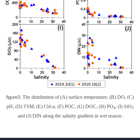
figure3.
The distribution of (A) surface temperature, (B) DO, (C)
pH, (D) TSM, (E) Chl-
a
, (F) POC, (G) DOC, (H) PO
, (I) SiO
4
3
and (J) DIN along the salinity gradient in wet season.